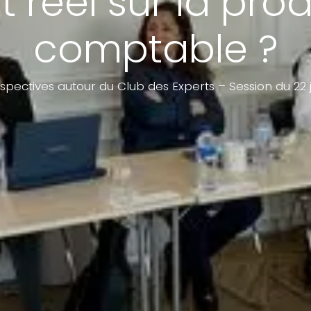
 réel sur la pro
comptable ?
spectives autour du Club des Experts – Session du 22 j