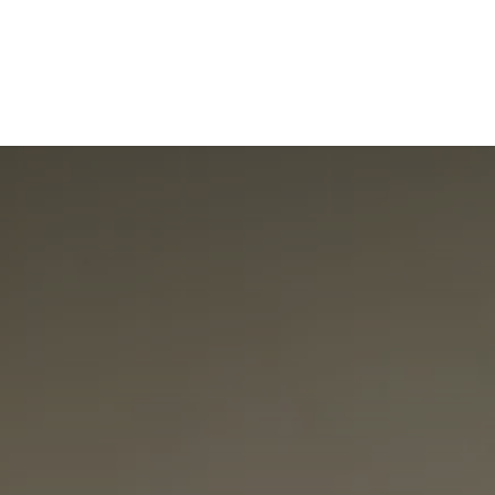
ub Gidoo
Blog