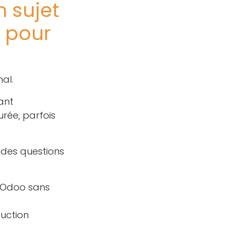
n sujet
 pour
al.
ant
urée, parfois
 des questions
d’Odoo sans
uction