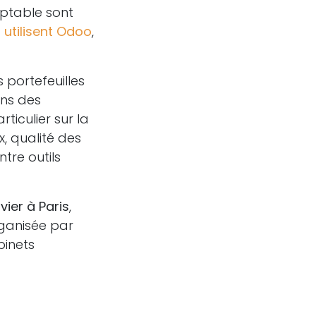
mptable sont
s utilisent Odoo
,
portefeuilles
ins des
articulier sur la
x, qualité des
tre outils
vier à Paris
,
rganisée par
binets