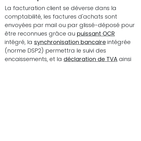
La facturation client se déverse dans la
comptabilité, les factures d'achats sont
envoyées par mail ou par glissé-déposé pour
être reconnues grâce au
puissant OCR
intégré, la
synchronisation bancaire
intégrée
(norme DSP2) permettra le suivi des
encaissements, et la
déclaration de TVA
ainsi
que les
états financiers
pourront être édités.
Bien sûr, le
suivi des immobilisations, des
relances clients automatiques, des CCA et
des PCA et bien plus, sont intégrés.