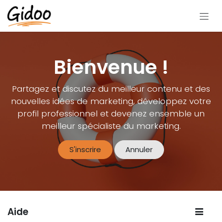
Se rendre au contenu
Bienvenue !
Partagez et discutez du meilleur contenu et des
nouvelles idées de marketing, développez votre
profil professionnel et devenez ensemble un
meilleur spécialiste du marketing.
S'inscrire
Annuler
Aide